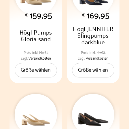
159,95
169,95
€
€
Högl JENNIFER
Högl Pumps
Slingpumps
Gloria sand
darkblue
Preis
inkl. MwSt.
Preis
inkl. MwSt.
Dieses
Dieses
zzgl.
Versandkosten
zzgl.
Versandkosten
Produkt
Produkt
Größe wählen
Größe wählen
weist
weist
mehrere
mehrere
Varianten
Varianten
auf.
auf.
Die
Die
Optionen
Optionen
können
können
auf
auf
der
der