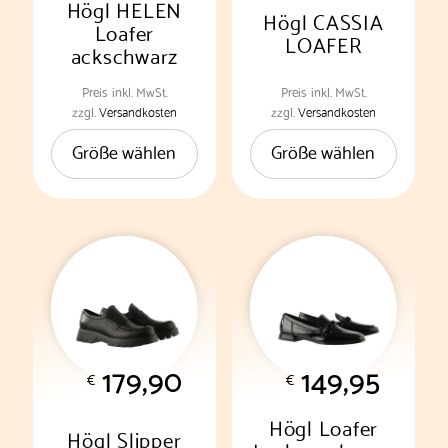
werden
werden
Högl HELEN
Högl CASSIA
Loafer
LOAFER
ackschwarz
Preis
inkl. MwSt.
Preis
inkl. MwSt.
Dieses
Dieses
zzgl.
Versandkosten
zzgl.
Versandkosten
Produkt
Produkt
Größe wählen
Größe wählen
weist
weist
mehrere
mehrere
Varianten
Varianten
auf.
auf.
Die
Die
Optionen
Optionen
können
können
auf
auf
der
der
179,90
149,95
Produktseite
Produktseite
€
€
gewählt
gewählt
werden
werden
Högl Loafer
Högl Slipper