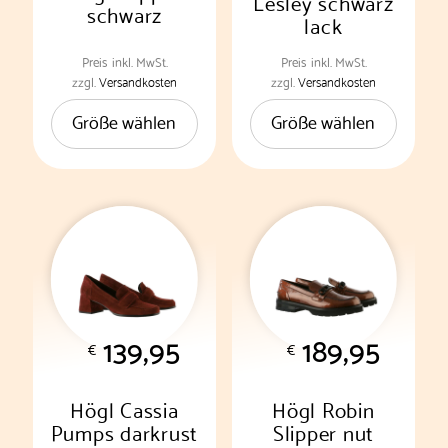
Lesley schwarz
schwarz
lack
Preis
inkl. MwSt.
Preis
inkl. MwSt.
Dieses
Dieses
zzgl.
Versandkosten
zzgl.
Versandkosten
Produkt
Produkt
Größe wählen
Größe wählen
weist
weist
mehrere
mehrere
Varianten
Varianten
auf.
auf.
Die
Die
Optionen
Optionen
können
können
auf
auf
der
der
139,95
189,95
Produktseite
Produktseite
€
€
gewählt
gewählt
werden
werden
Högl Cassia
Högl Robin
Pumps darkrust
Slipper nut