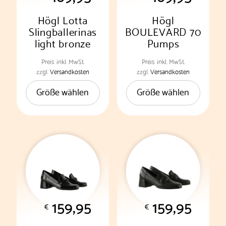
gewählt
gewählt
werden
werden
Högl Lotta
Högl
Slingballerinas
BOULEVARD 70
light bronze
Pumps
Preis
inkl. MwSt.
Preis
inkl. MwSt.
Dieses
Dieses
zzgl.
Versandkosten
zzgl.
Versandkosten
Produkt
Produkt
Größe wählen
Größe wählen
weist
weist
mehrere
mehrere
Varianten
Varianten
auf.
auf.
Die
Die
Optionen
Optionen
können
können
auf
auf
der
der
159,95
159,95
Produktseite
Produktseite
€
€
gewählt
gewählt