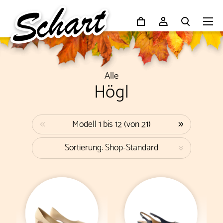
Alle
Högl
«
»
Modell 1 bis 12 (von 21)
Sortierung: Shop-Standard
«
nach Beliebtheit
Neueste zuerst
nach Preis, aufsteigend
nach Preis, absteigend