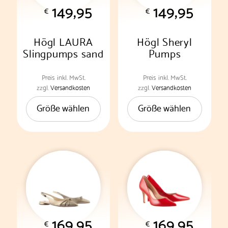
149,95
149,95
Produktseite
Produktseite
€
€
gewählt
gewählt
werden
werden
Högl LAURA
Högl Sheryl
Slingpumps sand
Pumps
Preis
inkl. MwSt.
Preis
inkl. MwSt.
Dieses
Dieses
zzgl.
Versandkosten
zzgl.
Versandkosten
Produkt
Produkt
Größe wählen
Größe wählen
weist
weist
mehrere
mehrere
Varianten
Varianten
auf.
auf.
Die
Die
Optionen
Optionen
können
können
auf
auf
der
der
169,95
169,95
Produktseite
Produktseite
€
€