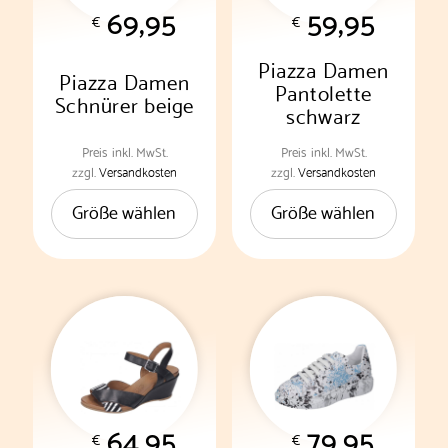
69,95
59,95
Produktseite
Produktseite
€
€
gewählt
gewählt
werden
werden
Piazza Damen
Piazza Damen
Pantolette
Schnürer beige
schwarz
Preis
inkl. MwSt.
Preis
inkl. MwSt.
Dieses
Dieses
zzgl.
Versandkosten
zzgl.
Versandkosten
Produkt
Produkt
Größe wählen
Größe wählen
weist
weist
mehrere
mehrere
Varianten
Varianten
auf.
auf.
Die
Die
Optionen
Optionen
können
können
auf
auf
der
der
64,95
79,95
Produktseite
Produktseite
€
€