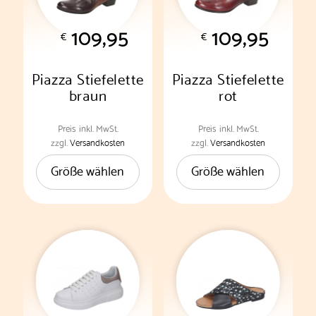
109,95
109,95
€
€
Piazza Stiefelette
Piazza Stiefelette
braun
rot
Preis
inkl. MwSt.
Preis
inkl. MwSt.
Dieses
Dieses
zzgl.
Versandkosten
zzgl.
Versandkosten
Produkt
Produkt
Größe wählen
Größe wählen
weist
weist
mehrere
mehrere
Varianten
Varianten
auf.
auf.
Die
Die
Optionen
Optionen
können
können
auf
auf
der
der