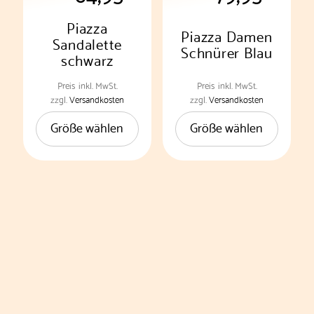
gewählt
gewählt
werden
werden
Piazza
Piazza Damen
Sandalette
Schnürer Blau
schwarz
Preis
inkl. MwSt.
Preis
inkl. MwSt.
Dieses
Dieses
zzgl.
Versandkosten
zzgl.
Versandkosten
Produkt
Produkt
Größe wählen
Größe wählen
weist
weist
mehrere
mehrere
Varianten
Varianten
auf.
auf.
Die
Die
Optionen
Optionen
können
können
auf
auf
der
der
Produktseite
Produktseite
gewählt
gewählt