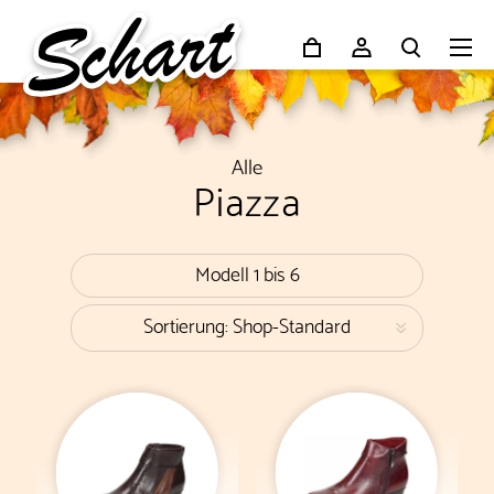
Alle
Piazza
Modell 1 bis 6
Sortierung: Shop-Standard
«
nach Beliebtheit
Neueste zuerst
nach Preis, aufsteigend
nach Preis, absteigend