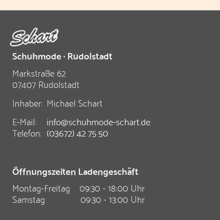
werden
werden
Schuhmode · Rudolstadt
Markstraße 62
07407 Rudolstadt
Inhaber:
Michael Schart
E-Mail:
info@schuhmode-schart.de
Telefon:
(03672) 42 75 50
Öffnungszeiten Ladengeschäft
Montag-Freitag
09:30 - 18:00 Uhr
Samstag
09:30 - 13:00 Uhr