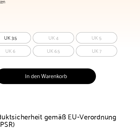
ten
UK 3.5
UK 4
UK 5
UK 6
UK 6.5
UK 7
In den Warenkorb
duktsicherheit gemäß EU-Verordnung
GPSR)