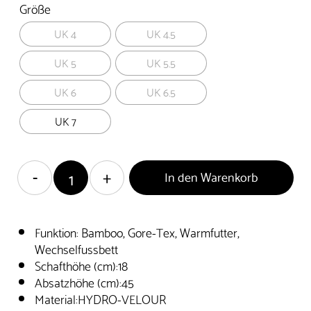
Größe
UK 4
UK 4.5
UK 5
UK 5.5
UK 6
UK 6.5
UK 7
In den Warenkorb
Funktion: Bamboo, Gore-Tex, Warmfutter,
Wechselfussbett
Schafthöhe (cm):18
Absatzhöhe (cm):45
Material:HYDRO-VELOUR