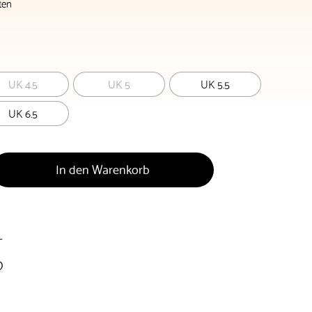
ten
UK 4.5
UK 5
UK 5.5
UK 6.5
In den Warenkorb
T
O