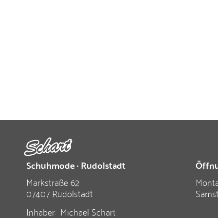
Schuhmode · Rudolstadt
Öffnu
Markstraße 62
Monta
07407 Rudolstadt
Sams
Inhaber:
Michael Schart