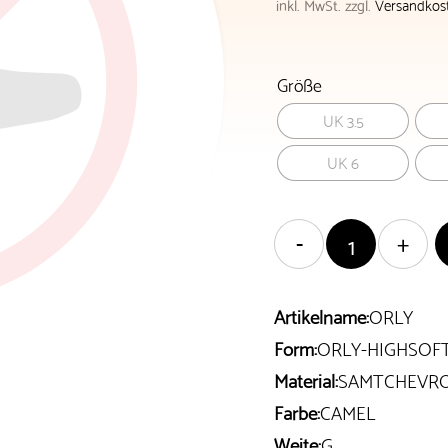
inkl. MwSt.
zzgl.
Versandkos
Größe
UK 3.5
UK 6
Artikelname:
ORLY
Form:
ORLY-HIGHSOF
Material:
SAMTCHEVR
Farbe:
CAMEL
Weite:
G