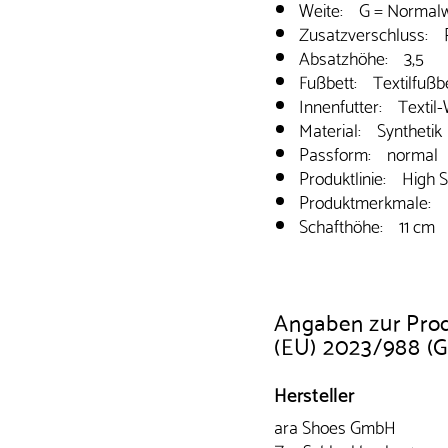
Weite: G = Normalw
Zusatzverschluss: 
Absatzhöhe: 3,5
Fußbett: Textilfußb
Innenfutter: Textil
Material: Synthetik
Passform: normal
Produktlinie: High S
Produktmerkmale: B
Schafthöhe: 11 cm
Angaben zur Pro
(EU) 2023/988 (
Hersteller
ara Shoes GmbH