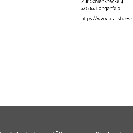
Zur Schlenkhecke 4
40764 Langenfeld
https://www.ara-shoes.
ngszeiten Ladengeschäft
Kundeninform