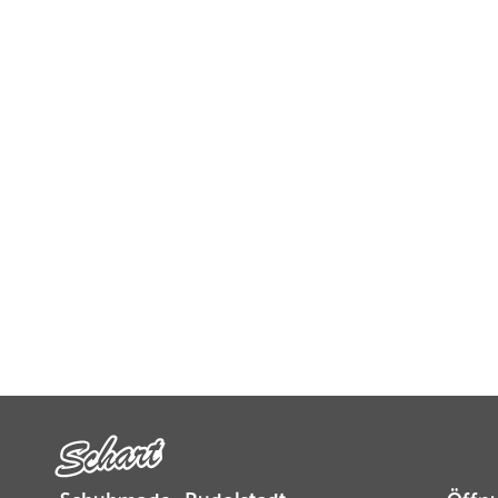
Schuhmode · Rudolstadt
Öffnu