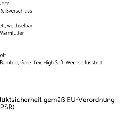
eite
Reißverschluss
ett, wechselbar
-Warmfutter
oft
amboo, Gore-Tex, High Soft, Wechselfussbett
duktsicherheit gemäß EU-Verordnung
GPSR)