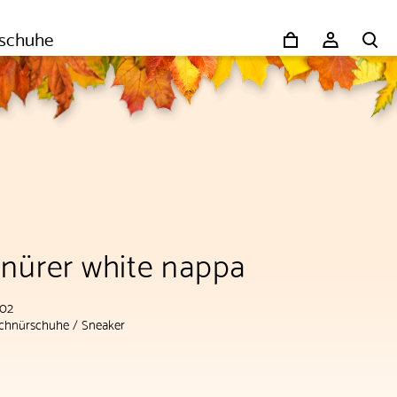
schuhe
hnürer white nappa
102
chnürschuhe
/
Sneaker