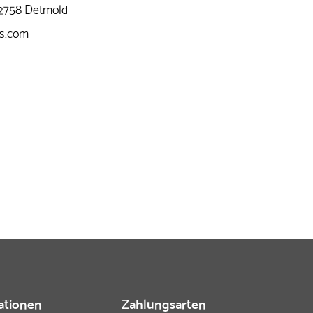
-32758 Detmold
es.com
ationen
Zahlungsarten