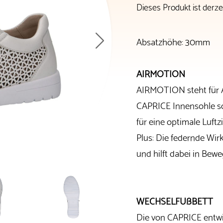
Dieses Produkt ist derzei
Absatzhöhe: 30mm
AIRMOTION
AIRMOTION steht für A
CAPRICE Innensohle so
für eine optimale Luftz
Plus: Die federnde Wir
und hilft dabei in Bew
WECHSELFUßBETT
Die von CAPRICE entw