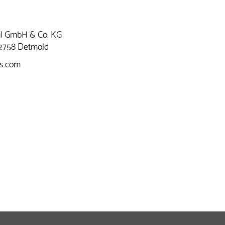
il GmbH & Co. KG
-32758 Detmold
es.com