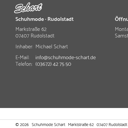
Schuhmode · Rudolstadt
Öffnu
Markstraße 62
Monta
07407 Rudolstadt
Sams
Inhaber:
Michael Schart
E-Mail:
info@schuhmode-schart.de
Telefon:
(03672) 42 75 50
© 2026
Schuhmode Schart
Marktstraße 62
07407 Rudolstadt