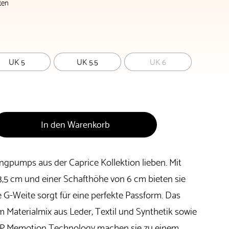
ten
UK 5
UK 5.5
UK 6
In den Warenkorb
ngpumps aus der Caprice Kollektion lieben. Mit
,5 cm und einer Schafthöhe von 6 cm bieten sie
 G-Weite sorgt für eine perfekte Passform. Das
 Materialmix aus Leder, Textil und Synthetik sowie
P Memotion Technology machen sie zu einem