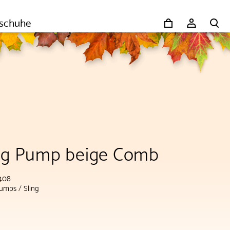
schuhe
ing Pump beige Comb
-408
umps / Sling