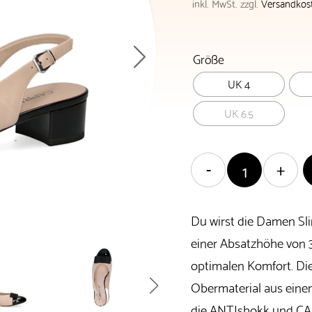
inkl. MwSt.
zzgl.
Versandkos
Größe
UK 4
UK 6.5
Du wirst die Damen Sli
einer Absatzhöhe von 3
optimalen Komfort. Die
Obermaterial aus einem
die ANTIshokk und CA