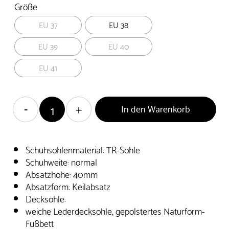
Größe
EU 37
EU 38
EU 39
EU 40
EU 41
In den Warenkorb
Schuhsohlenmaterial: TR-Sohle
Schuhweite: normal
Absatzhöhe: 40mm
Absatzform: Keilabsatz
Decksohle:
weiche Lederdecksohle, gepolstertes Naturform-
Fußbett