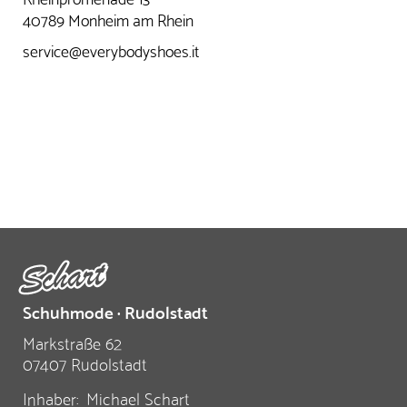
40789 Monheim am Rhein
service@everybodyshoes.it
Schuhmode · Rudolstadt
Markstraße 62
07407 Rudolstadt
Inhaber:
Michael Schart