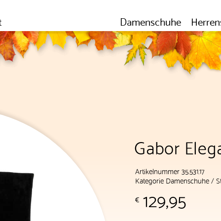
t
Damenschuhe
Herren
Gabor Elega
Artikelnummer 35.531.17
Kategorie
Damenschuhe
/
S
129,95
€