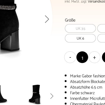
inkl. MwSt.
zzgl.
Versandkos
Größe
UK 3.5
UK 6
Marke Gabor fashio
Absatzform Blockab
Absatzhöhe 6.5 cm
Farbe schwarz
Innenfutter Microfutt
Obermaterial Raule