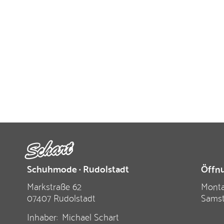
Schuhmode · Rudolstadt
Öffnu
Markstraße 62
Monta
07407 Rudolstadt
Sams
Inhaber:
Michael Schart