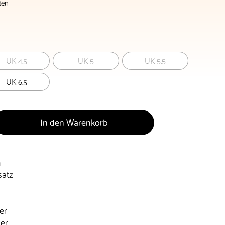
ten
UK 4.5
UK 5
UK 5.5
UK 6.5
In den Warenkorb
n
satz
er
der