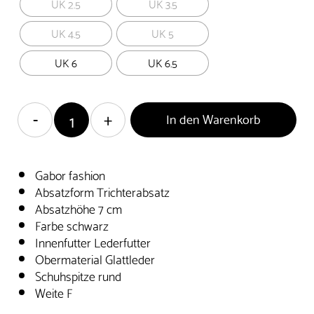
UK 2.5
UK 3.5
UK 4.5
UK 5
UK 6
UK 6.5
In den Warenkorb
Gabor fashion
Absatzform Trichterabsatz
Absatzhöhe 7 cm
Farbe schwarz
Innenfutter Lederfutter
Obermaterial Glattleder
Schuhspitze rund
Weite F