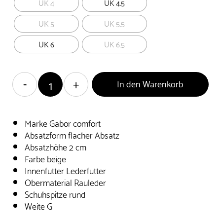
UK 4
UK 4.5
UK 5
UK 5.5
UK 6
UK 6.5
In den Warenkorb
Marke Gabor comfort
Absatzform flacher Absatz
Absatzhöhe 2 cm
Farbe beige
Innenfutter Lederfutter
Obermaterial Rauleder
Schuhspitze rund
Weite G