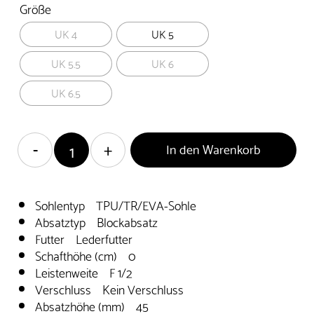
Größe
UK 4
UK 5
UK 5.5
UK 6
UK 6.5
In den Warenkorb
Sohlentyp TPU/TR/EVA-Sohle
Absatztyp Blockabsatz
Futter Lederfutter
Schafthöhe (cm) 0
Leistenweite F 1/2
Verschluss Kein Verschluss
Absatzhöhe (mm) 45