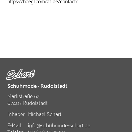
https://hoegl.com/at-de/contact/
Schuhmode · Rudolstadt
Markstraße 62
07407 Rudolstadt
Inhaber:
Michael Schart
E-Mail:
info@schuhmode-schart.de
Telefon:
(03672) 42 75 50