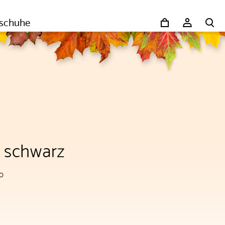
schuhe
l schwarz
00