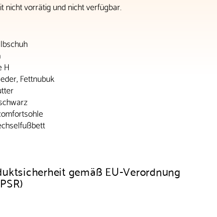
t nicht vorrätig und nicht verfügbar.
lbschuh
a
e H
eder, Fettnubuk
tter
 schwarz
omfortsohle
chselfußbett
duktsicherheit gemäß EU-Verordnung
GPSR)