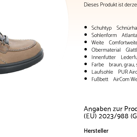
Dieses Produkt ist derzei
Schuhtyp Schnürha
Sohlenform Atlant
Weite Comfortweit
Obermaterial Glattl
Innenfutter Lederfu
Farbe braun, grau,
Laufsohle PUR Airc
Fußbett AirCom We
Angaben zur Pro
(EU) 2023/988 (
Hersteller