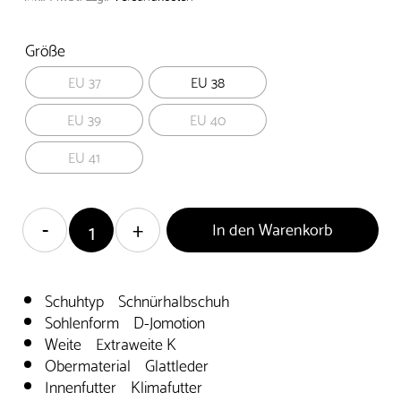
Größe
EU 37
EU 38
EU 39
EU 40
EU 41
In den Warenkorb
Schuhtyp Schnürhalbschuh
Sohlenform D-Jomotion
Weite Extraweite K
Obermaterial Glattleder
Innenfutter Klimafutter