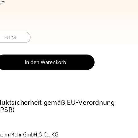
ten
EU 38
In den Warenkorb
duktsicherheit gemäß EU-Verordnung
GPSR)
helm Mohr GmbH & Co. KG