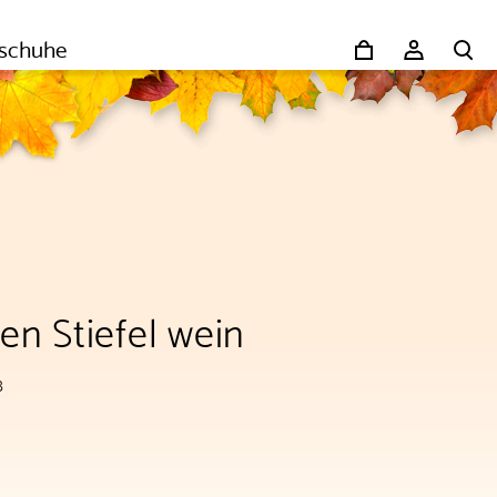
schuhe
n Stiefel wein
8