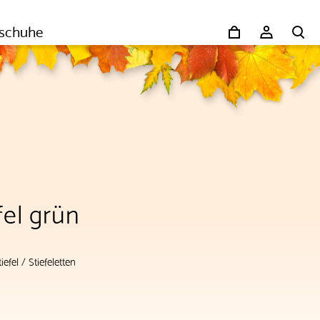
schuhe
fel grün
tiefel
/
Stiefeletten