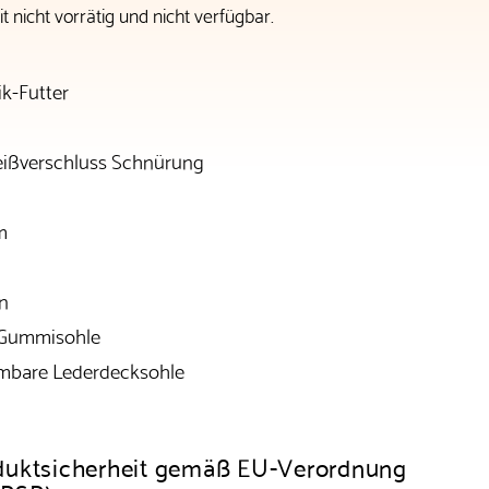
t nicht vorrätig und nicht verfügbar.
ik-Futter
eißverschluss Schnürung
m
en
 Gummisohle
mbare Lederdecksohle
duktsicherheit gemäß EU-Verordnung