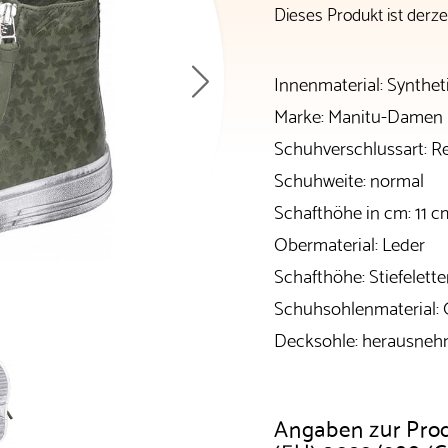
Dieses Produkt ist derzei
Innenmaterial: Synthet
Marke: Manitu-Damen
Schuhverschlussart: R
Schuhweite: normal
Schafthöhe in cm: 11 c
Obermaterial: Leder
Schafthöhe: Stiefelett
Schuhsohlenmaterial:
Decksohle: herausneh
Angaben zur Pro