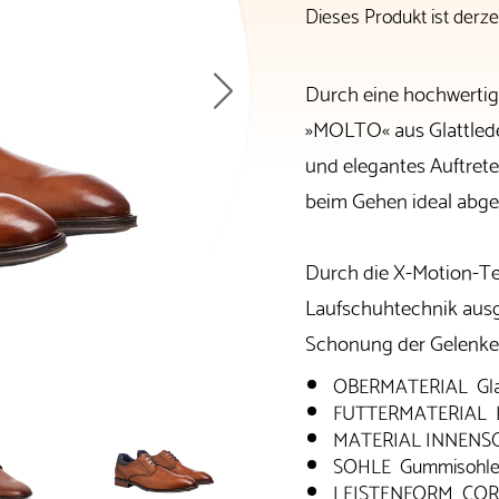
Dieses Produkt ist derzei
Durch eine hochwerti
»MOLTO« aus Glattlede
und elegantes Auftrete
beim Gehen ideal abge
Durch die X-Motion-Tec
Laufschuhtechnik ausge
Schonung der Gelenke
OBERMATERIAL Glat
FUTTERMATERIAL 
MATERIAL INNENSO
SOHLE Gummisohl
LEISTENFORM COR