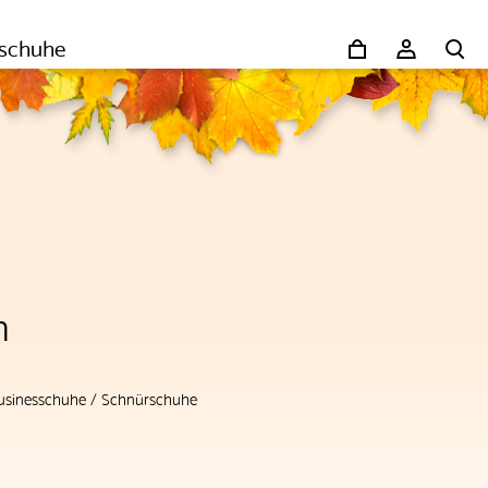
schuhe
n
usinesschuhe
/
Schnürschuhe