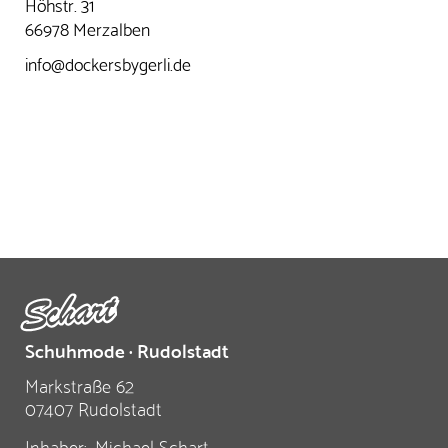
Höhstr. 31
66978 Merzalben
info@dockersbygerli.de
Schuhmode · Rudolstadt
Markstraße 62
07407 Rudolstadt
Inhaber:
Michael Schart