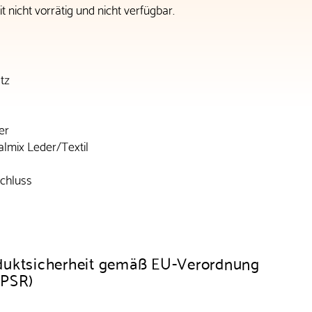
t nicht vorrätig und nicht verfügbar.
tz
er
almix Leder/Textil
schluss
duktsicherheit gemäß EU-Verordnung
GPSR)