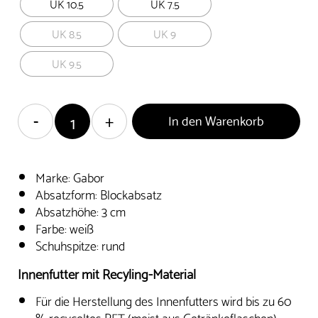
UK 10.5
UK 7.5
UK 8.5
UK 9
UK 9.5
In den Warenkorb
Marke: Gabor
Absatzform: Blockabsatz
Absatzhöhe: 3 cm
Farbe: weiß
Schuhspitze: rund
Innenfutter mit Recyling-Material
Für die Herstellung des Innenfutters wird bis zu 60
% recyceltes PET (meist aus Getränkeflaschen)