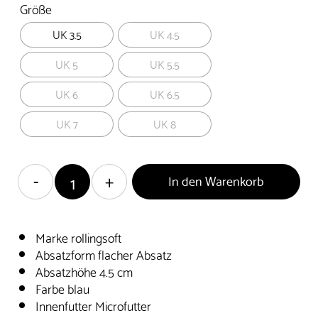
Größe
UK 3.5
UK 4.5
UK 5
UK 5.5
UK 6
UK 6.5
UK 7
UK 8
In den Warenkorb
Marke rollingsoft
Absatzform flacher Absatz
Absatzhöhe 4.5 cm
Farbe blau
Innenfutter Microfutter