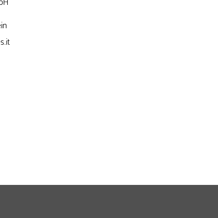
bH
in
.it