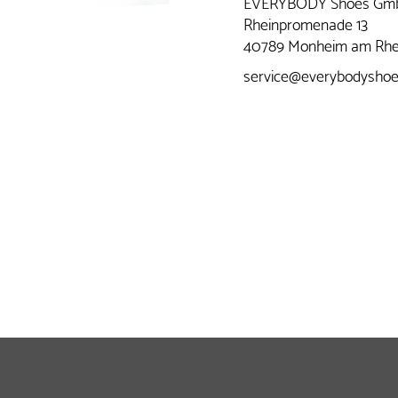
EVERYBODY Shoes Gm
Rheinpromenade 13
40789 Monheim am Rhe
service@everybodyshoes