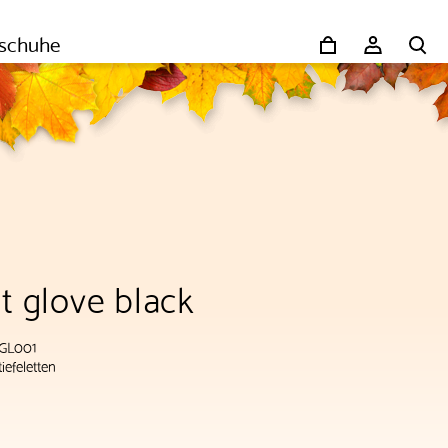
schuhe
it glove black
-GL001
tiefeletten